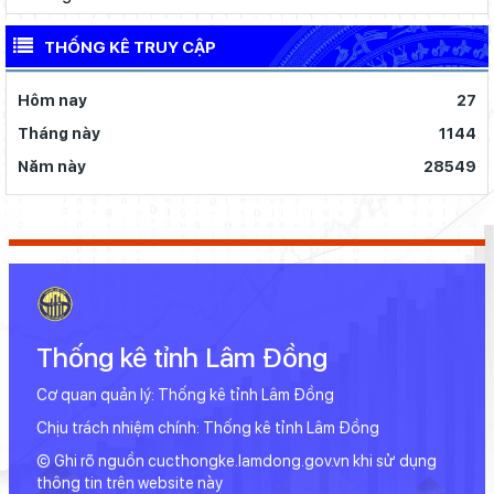
THỐNG KÊ TRUY CẬP
Hôm nay
27
Tháng này
1144
Năm này
28549
Thống kê tỉnh Lâm Đồng
Cơ quan quản lý: Thống kê tỉnh Lâm Đồng
Chịu trách nhiệm chính: Thống kê tỉnh Lâm Đồng
© Ghi rõ nguồn cucthongke.lamdong.gov.vn khi sử dụng
thông tin trên website này