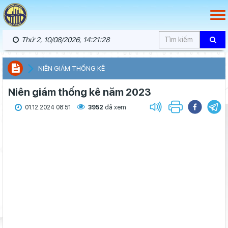
Thứ 2, 10/08/2026, 14:21:29
NIÊN GIÁM THỐNG KÊ
Niên giám thống kê năm 2023
01.12.2024 08:51
3952
đã xem